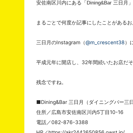
安佐南区川内にある「Dining&Bar 三
まるごとで何度か記事にしたことがあるお
三日月のInstagram（
@m_crescent38
）
平成元年に開店し、32年間続いたお店だ
残念ですね。
■Dining&Bar 三日月（ダイニングバー三
住所／広島市安佐南区川内5丁目10-16
電話／082-876-3388
HP／https://akr2442650856.owst.jp/