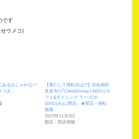
のです
せウメコ)
にあるおしゃれなパ
【果たして移転先は!?】安佐南区
さづき」
長楽寺の｢Cafe&Dining LAGO｣(カ
フェ&ダイニング ラーゴ)が
報
10/31(火)に閉店。★閉店・移転
情報
2023年11月3日
開店・閉店情報