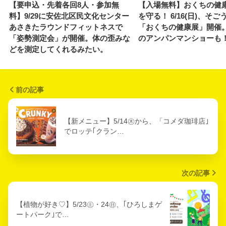
【要申込・先着各回8人・参加無
【入場無料】おくちの健
料】9/29に安佐北区民文化センター
を守る！ 6/16(日)、そ
あさきたラウンドフィットネスで
「おくちの健康展」開催
「姿勢測定会」が開催。体の歪みな
のアンパンマンショーも
どを測定してくれるみたい。
前の記事
【新メニュー】5/14㊍から、「コメダ珈琲店｣
でロッテ｢クラン…
次の記事
【植物が好き♡】5/23㊏・24㊐、｢ひろしまゲ
ートパーク｣で…