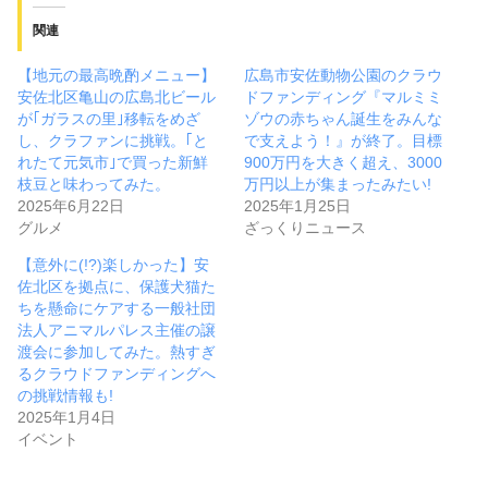
関連
【地元の最高晩酌メニュー】
広島市安佐動物公園のクラウ
安佐北区亀山の広島北ビール
ドファンディング『マルミミ
が｢ガラスの里｣移転をめざ
ゾウの赤ちゃん誕生をみんな
し、クラファンに挑戦。｢と
で支えよう！』が終了。目標
れたて元気市｣で買った新鮮
900万円を大きく超え、3000
枝豆と味わってみた。
万円以上が集まったみたい!
2025年6月22日
2025年1月25日
グルメ
ざっくりニュース
【意外に(!?)楽しかった】安
佐北区を拠点に、保護犬猫た
ちを懸命にケアする一般社団
法人アニマルパレス主催の譲
渡会に参加してみた。熱すぎ
るクラウドファンディングへ
の挑戦情報も!
2025年1月4日
イベント