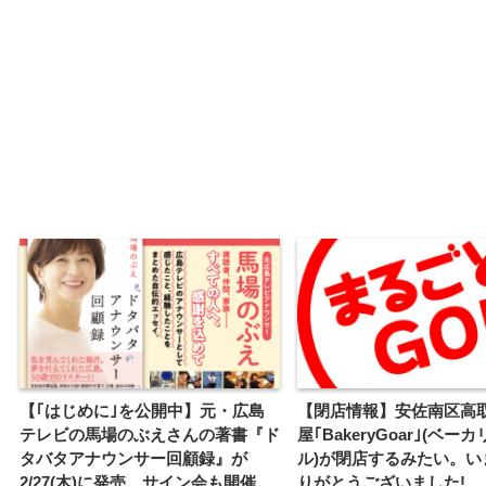
【｢はじめに｣を公開中】元・広島
【閉店情報】安佐南区高
テレビの馬場のぶえさんの著書『ド
屋｢BakeryGoar｣(ベ
タバタアナウンサー回顧録』が
ル)が閉店するみたい。い
2/27(木)に発売。サイン会も開催。
りがとうございました!