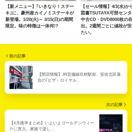
【新メニュー】｢いきなり！ステー
【セール情報】4/3(水)か
キ｣に、豪州産カイノミステーキが
図書TSUTAYA可部セン
新登場。1/20(火)～ 3/15(日)の期間
中古CD・DVD8000枚の
限定。味の特徴は一体何!?
出。2週間ごとに値段が
たい。
前の記事
【閉店情報】JR芸備線玖村駅前、安佐北区落
合の｢ピザ・ロイヤル…
次の記事
【4月後半まとめ】いよいよゴールデンウィー
クに突入。家族で楽し…