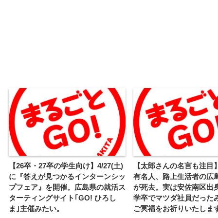
【26卒・27卒の学生向け】4/27(土)
【太郎さんの名言も注目
に『答えが見つかるインターンシッ
有名人、路上生活者の広
プフェア』を開催。広島県の就活ス
が死去。実は安佐南区出
ターティングサイト｢GO! ひろし
学卒でマツダ社員だった
ま｣主催みたい。
ご冥福をお祈りいたしま