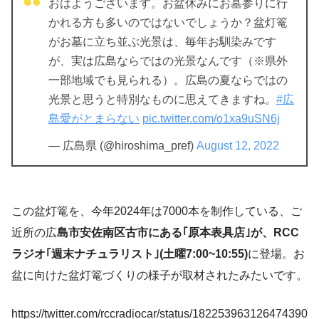
おはようございます。お盆休みにお墓参りに行
かれる方も多いのではないでしょうか？盆灯篭
がお墓に立ち並ぶ光景は、毎年お馴染みです
が、実は広島ならではの光景なんです（※県外
一部地域でも見られる）。広島の夏ならではの
光景と思うと特別なものに思えてきますね。
#広
島愛がとまらない
pic.twitter.com/o1xa9uSN6j
— 広島県 (@hiroshima_pref)
August 12, 2022
この盆灯篭を、今年2024年は7000本を制作している、ご
近所の広
島市安佐南区古市にある｢原本表具店｣が、RCC
ラジオ｢週末ナチュラリスト｣(土曜7:00~10:55)
に登場。お
盆に向けた盆灯篭づくりの様子が取材されたみたいです。
https://twitter.com/rccradiocar/status/182253963126474390