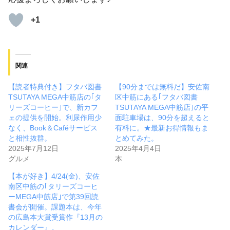
+1
関連
【読者特典付き】フタバ図書
【90分までは無料だ】安佐南
TSUTAYA MEGA中筋店の｢タ
区中筋にある｢フタバ図書
リーズコーヒー｣で、新カフ
TSUTAYA MEGA中筋店｣の平
ェの提供を開始。利尿作用少
面駐車場は、90分を超えると
なく、Book＆Caféサービス
有料に。★最新お得情報もま
と相性抜群。
とめてみた。
2025年7月12日
2025年4月4日
グルメ
本
【本が好き】4/24(金)、安佐
南区中筋の｢タリーズコーヒ
ーMEGA中筋店｣で第39回読
書会が開催。課題本は、今年
の広島本大賞受賞作『13月の
カレンダー』。