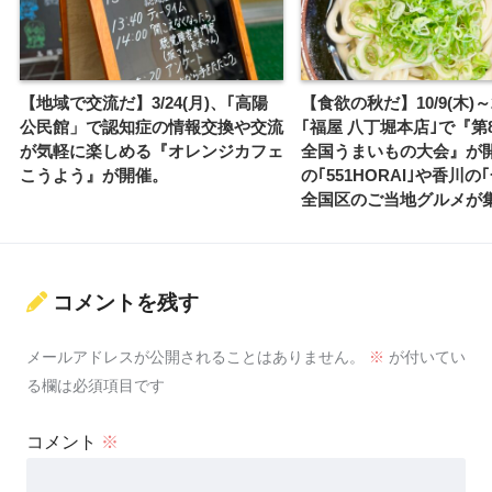
【地域で交流だ】3/24(月)、｢高陽
【食欲の秋だ】10/9(木)～
公民館」で認知症の情報交換や交流
｢福屋 八丁堀本店｣で『第8
が気軽に楽しめる『オレンジカフェ
全国うまいもの大会』が
こうよう』が開催。
の｢551HORAI｣や香川の
全国区のご当地グルメが
コメントを残す
メールアドレスが公開されることはありません。
※
が付いてい
る欄は必須項目です
コメント
※