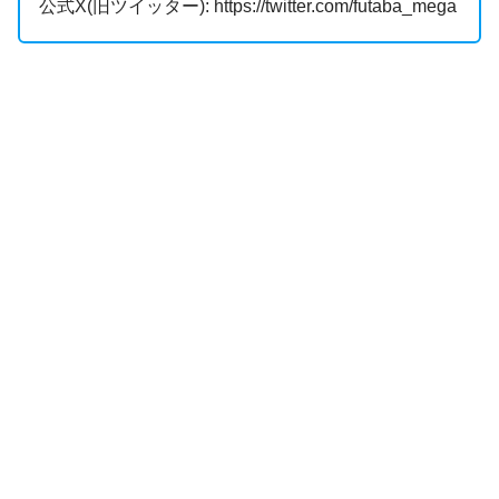
公式X(旧ツイッター): https://twitter.com/futaba_mega