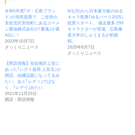
令和5年度｢ザ・広島ブラン
8/1(月)から日本最大級のゆる
ド｣の市民投票で、ご近所の
キャラ祭典｢ゆるバース2025｣
安佐北区安佐町にあるユーメ
投票スタート。 過去最多 299
ン醤油株式会社の｢醤魂｣が第
キャラクターが登場。広島修
4位に！
道大学のしゅうまるが初挑
2023年10月7日
戦。
ざっくりニュース
2025年8月7日
ざっくりニュース
【閉店情報】安佐南区上安に
あった｢レデイ薬局 上安店｣が
閉店。結構話題になってるみ
たい。あと｢レディ｣ではな
く、｢レデイ｣みたい。
2021年11月23日
開店・閉店情報