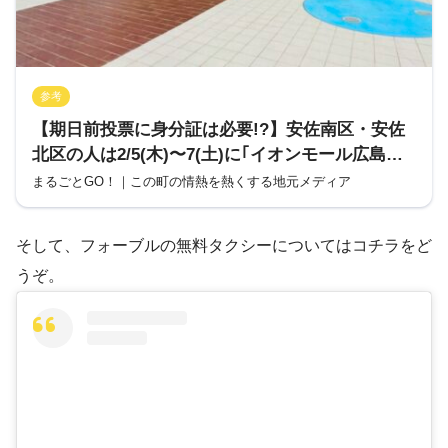
参考
【期日前投票に身分証は必要!?】安佐南区・安佐
北区の人は2/5(木)〜7(土)に｢イオンモール広島祇
園｣で期日前投票ができるみたい。2/8(日)は衆院選
まるごとGO！｜この町の情熱を熱くする地元メディア
投票日。
そして、フォーブルの無料タクシーについてはコチラをど
うぞ。