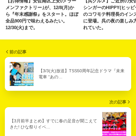
【お得情報】安佐南区上安の｢ラー
【呉グルメ】ご近所の安
メンファクトリー｣が、12/8(月)か
シンガーのHIPPY(ヒッピ
ら『年末感謝祭』をスタート。ほぼ
のコワモテ料理長のイン
全品900円で味わえるみたい。
に登場。呉の夜の楽しみ
12/30(火)まで。
れていた。
前の記事
【3/3(火)放送】TSS50周年記念ドラマ『未来
電車 “あの…
次の記事
【3月前半まとめ】すでに春の足音が聞こえて
きた! ひな祭りイベ…