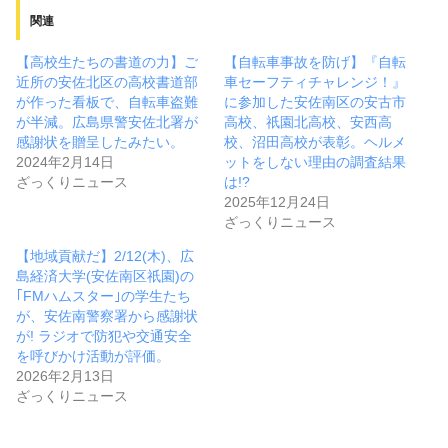
関連
【高校生たちの書道の力】ご
【自転車事故を防げ】『自転
近所の安佐北区の高校書道部
車セーフティチャレンジ！』
が作った看板で、自転車盗難
に参加した安佐南区の安古市
が半減。広島県警安佐北署が
高校、祇園北高校、安西高
感謝状を贈呈したみたい。
校、沼田高校が表彰。ヘルメ
2024年2月14日
ットをしない理由の調査結果
ざっくりニュース
は!?
2025年12月24日
ざっくりニュース
【地域貢献だ】2/12(木)、広
島経済大学(安佐南区祇園)の
｢FMハムスター｣の学生たち
が、安佐南警察署から感謝状
が! ラジオで防犯や交通安全
を呼びかけ活動が評価。
2026年2月13日
ざっくりニュース