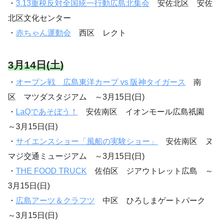
・
3.13重税反対全国統一行動広島北集会
安佐北区 安佐
北区文化センター
・
赤ちゃん運動会
西区 レクト
3月14日(土)
・
オープン戦 広島東洋カープ vs 阪神タイガース
南
区 マツダスタジアム ～3月15日(日)
・
LaQであそぼう！
安佐南区 イオンモール広島祇園
～3月15日(日)
・
サイエンスショー「風船の実験ショー」
安佐南区 ヌ
マジ交通ミュージアム ～3月15日(日)
・
THE FOOD TRUCK
佐伯区 ジアウトレット広島 ～
3月15日(日)
・
広島アーツ＆クラフツ
中区 ひろしまゲートパーク
～3月15日(日)