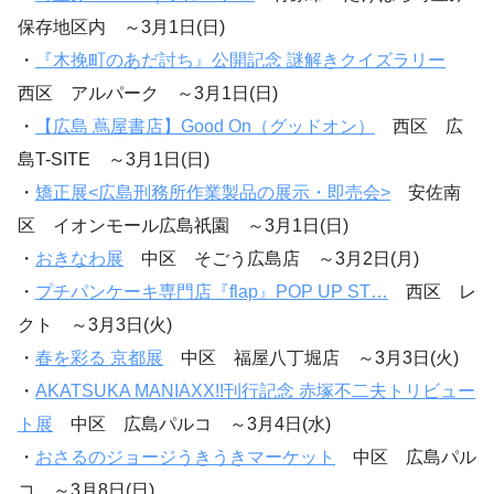
保存地区内 ～3月1日(日)
・
『木挽町のあだ討ち』公開記念 謎解きクイズラリー
西区 アルパーク ～3月1日(日)
・
【広島 蔦屋書店】Good On（グッドオン）
西区 広
島T-SITE ～3月1日(日)
・
矯正展<広島刑務所作業製品の展示・即売会>
安佐南
区 イオンモール広島祇園 ～3月1日(日)
・
おきなわ展
中区 そごう広島店 ～3月2日(月)
・
プチパンケーキ専門店『flap』POP UP ST…
西区 レ
クト ～3月3日(火)
・
春を彩る 京都展
中区 福屋八丁堀店 ～3月3日(火)
・
AKATSUKA MANIAXX!!刊行記念 赤塚不二夫トリビュー
ト展
中区 広島パルコ ～3月4日(水)
・
おさるのジョージうきうきマーケット
中区 広島パル
コ ～3月8日(日)