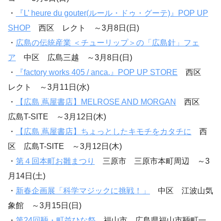
・
『L’ heure du gouter(ルール・ドゥ・グーテ)』POP UP
SHOP
西区 レクト ～3月8日(日)
・
広島の伝統産業 ＜チューリップ＞の「広島針」フェ
ア
中区 広島三越 ～3月8日(日)
・
『factory works 405 / anca.』POP UP STORE
西区
レクト ～3月11日(水)
・
【広島 蔦屋書店】MELROSE AND MORGAN
西区
広島T-SITE ～3月12日(木)
・
【広島 蔦屋書店】ちょっとしたキモチをカタチに
西
区 広島T-SITE ～3月12日(木)
・
第４回本町お雛まつり
三原市 三原市本町周辺 ～3
月14日(土)
・
新春企画展「科学マジックに挑戦！」
中区 江波山気
象館 ～3月15日(日)
・
第24回鞆・町並ひな祭
福山市 広島県福山市鞆町一