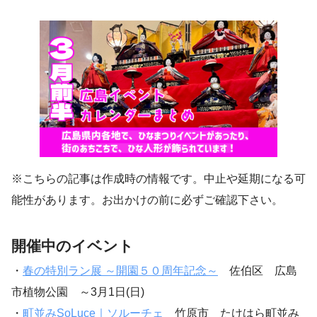
※こちらの記事は作成時の情報です。中止や延期になる可
能性があります。お出かけの前に必ずご確認下さい。
開催中のイベント
・
春の特別ラン展 ～開園５０周年記念～
佐伯区 広島
市植物公園 ～3月1日(日)
・
町並みSoLuce｜ソルーチェ
竹原市 たけはら町並み