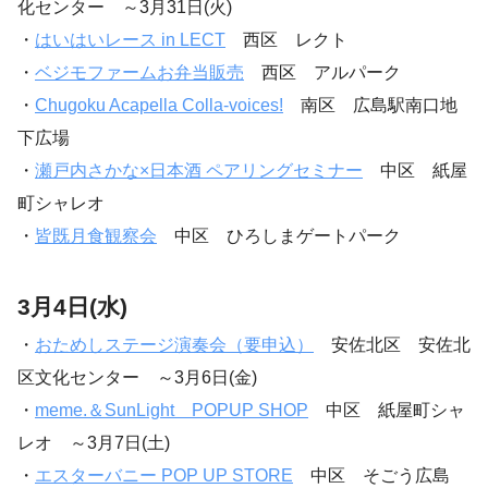
化センター ～3月31日(火)
・
はいはいレース in LECT
西区 レクト
・
ベジモファームお弁当販売
西区 アルパーク
・
Chugoku Acapella Colla-voices!
南区 広島駅南口地
下広場
・
瀬戸内さかな×日本酒 ペアリングセミナー
中区 紙屋
町シャレオ
・
皆既月食観察会
中区 ひろしまゲートパーク
3月4日(水)
・
おためしステージ演奏会（要申込）
安佐北区 安佐北
区文化センター ～3月6日(金)
・
meme.＆SunLight POPUP SHOP
中区 紙屋町シャ
レオ ～3月7日(土)
・
エスターバニー POP UP STORE
中区 そごう広島