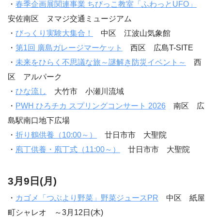
・
春季企画展関連事業 ちびっこ教室「ふわっとUFO」
安佐南区 ヌマジ交通ミュージアム
・
びっくり実験大集合！
中区 江波山気象館
・
第1回 廣島ガレージマーケット
西区 広島T-SITE
・
未来をひらく不思議な旅～謎解き防災イベント～
西
区 アルパーク
・
ひな流し
大竹市 小瀬川流域
・
PWH ひろチカ スプリングコンサート 2026
南区 広
島駅南口地下広場
・
折り鶴供養（10:00～）
廿日市市 大聖院
・
庖丁供養・庖丁式（11:00～）
廿日市市 大聖院
3月9日(月)
・
カゴメ「つぶより野菜」野菜ジュースPR
中区 紙屋
町シャレオ ～3月12日(木)