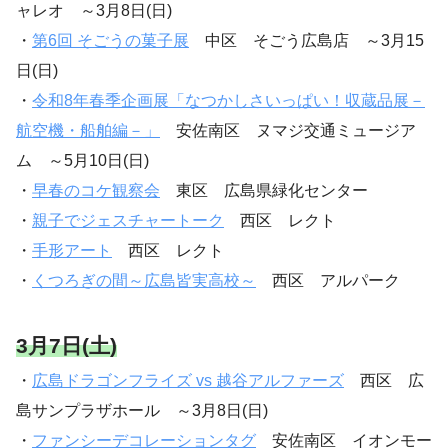
ャレオ ～3月8日(日)
・
第6回 そごうの菓子展
中区 そごう広島店 ～3月15
日(日)
・
令和8年春季企画展「なつかしさいっぱい！収蔵品展－
航空機・船舶編－」
安佐南区 ヌマジ交通ミュージア
ム ～5月10日(日)
・
早春のコケ観察会
東区 広島県緑化センター
・
親子でジェスチャートーク
西区 レクト
・
手形アート
西区 レクト
・
くつろぎの間～広島皆実高校～
西区 アルパーク
3月7日(土)
・
広島ドラゴンフライズ vs 越谷アルファーズ
西区 広
島サンプラザホール ～3月8日(日)
・
ファンシーデコレーションタグ
安佐南区 イオンモー