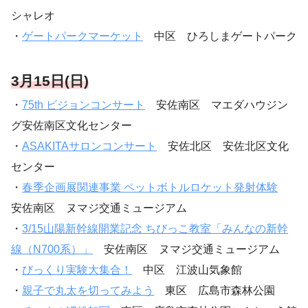
シャレオ
・
ゲートパークマーケット
中区 ひろしまゲートパーク
3月15日(日)
・
75th ビジョンコンサート
安佐南区 マエダハウジン
グ安佐南区文化センター
・
ASAKITAサロンコンサート
安佐北区 安佐北区文化
センター
・
春季企画展関連事業 ペットボトルロケット発射体験
安佐南区 ヌマジ交通ミュージアム
・
3/15山陽新幹線開業記念 ちびっこ教室「みんなの新幹
線（N700系）」
安佐南区 ヌマジ交通ミュージアム
・
びっくり実験大集合！
中区 江波山気象館
・
親子で丸太を切ってみよう
東区 広島市森林公園