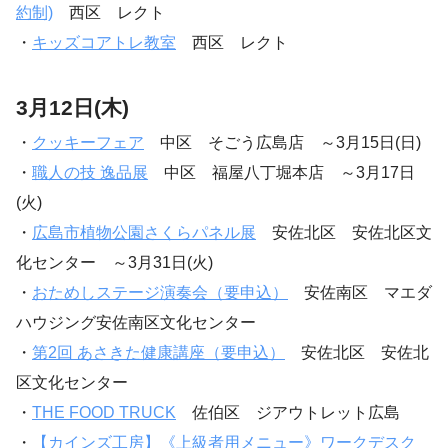
約制)
西区 レクト
・
キッズコアトレ教室
西区 レクト
3月12日(木)
・
クッキーフェア
中区 そごう広島店 ～3月15日(日)
・
職人の技 逸品展
中区 福屋八丁堀本店 ～3月17日
(火)
・
広島市植物公園さくらパネル展
安佐北区 安佐北区文
化センター ～3月31日(火)
・
おためしステージ演奏会（要申込）
安佐南区 マエダ
ハウジング安佐南区文化センター
・
第2回 あさきた健康講座（要申込）
安佐北区 安佐北
区文化センター
・
THE FOOD TRUCK
佐伯区 ジアウトレット広島
・
【カインズ工房】《上級者用メニュー》ワークデスク