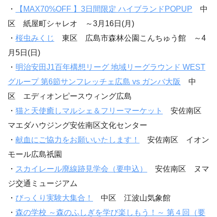
・
【MAX70%OFF 】3日間限定 ハイブランドPOPUP
中
区 紙屋町シャレオ ～3月16日(月)
・
桜虫みくじ
東区 広島市森林公園こんちゅう館 ～4
月5日(日)
・
明治安田J1百年構想リーグ 地域リーグラウンド WEST
グループ 第6節サンフレッチェ広島 vs ガンバ大阪
中
区 エディオンピースウィング広島
・
猫と天使癒しマルシェ＆フリーマーケット
安佐南区
マエダハウジング安佐南区文化センター
・
献血にご協力をお願いいたします！
安佐南区 イオン
モール広島祇園
・
スカイレール廃線跡見学会（要申込）
安佐南区 ヌマ
ジ交通ミュージアム
・
びっくり実験大集合！
中区 江波山気象館
・
森の学校 ～森のふしぎを学び楽しもう！～ 第４回（要