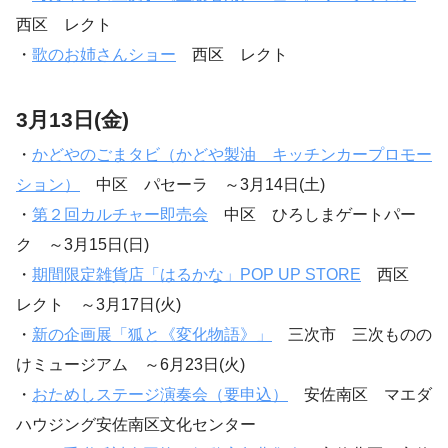
西区 レクト
・
歌のお姉さんショー
西区 レクト
3月13日(金)
・
かどやのごまタビ（かどや製油 キッチンカープロモー
ション）
中区 パセーラ ～3月14日(土)
・
第２回カルチャー即売会
中区 ひろしまゲートパー
ク ～3月15日(日)
・
期間限定雑貨店「はるかな」POP UP STORE
西区
レクト ～3月17日(火)
・
新の企画展「狐と《変化物語》」
三次市 三次ものの
けミュージアム ～6月23日(火)
・
おためしステージ演奏会（要申込）
安佐南区 マエダ
ハウジング安佐南区文化センター