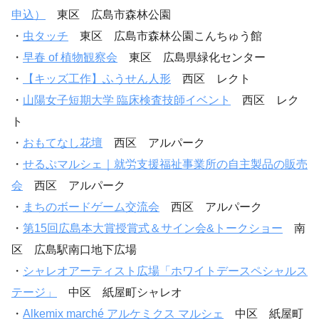
申込）
東区 広島市森林公園
・
虫タッチ
東区 広島市森林公園こんちゅう館
・
早春 of 植物観察会
東区 広島県緑化センター
・
【キッズ工作】ふうせん人形
西区 レクト
・
山陽女子短期大学 臨床検査技師イベント
西区 レク
ト
・
おもてなし花壇
西区 アルパーク
・
せるぷマルシェ｜就労支援福祉事業所の自主製品の販売
会
西区 アルパーク
・
まちのボードゲーム交流会
西区 アルパーク
・
第15回広島本大賞授賞式＆サイン会&トークショー
南
区 広島駅南口地下広場
・
シャレオアーティスト広場「ホワイトデースペシャルス
テージ」
中区 紙屋町シャレオ
・
Alkemix marché アルケミクス マルシェ
中区 紙屋町