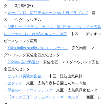
ク ～3月8日(日)
・
オープン戦 広島東洋カープ vs 中日ドラゴンズ
南
区 マツダスタジアム
・
WEリーグ クラシエカップ 第4節 サンフレッチェ広島
レジーナvs. ちふれASエルフェン埼玉
中区 エディオン
ピースウィング広島
・
Yuka ballet studio バレエコンサート
安佐南区 マエ
ダハウジング安佐南区文化センター
・
2026年 春の塾選び
安佐南区 マエダハウジング安佐
南区文化センター
・
びっくり実験大集合！
中区 江波山気象館
・
虫タッチ
東区 広島市森林公園こんちゅう館
・
早春のバードウォッチング
東区 広島県緑化センター
・
【キッズ工作】ジャムペイントキーホルダー
西区 レ
クト