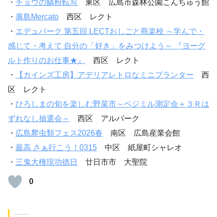
・
チョウの鱗粉転写
東区 広島市森林公園こんちゅう館
・
廣島Mercato
西区 レクト
・
エデュパーク 第五回 LECTおしごと商楽校 ～学んで・
感じて・考えて 自分の「好き」をみつけよう～ 『ヨーグ
ルト作りのお仕事★』
西区 レクト
・
【カインズ工房】アデリアレトロなミニプランター
西
区 レクト
・
ひろしまの旬を楽しむ野菜市～ベジミル測定会＋３Ｒは
ずれなし抽選会～
西区 アルパーク
・
広島爬虫類フェス2026春
南区 広島産業会館
・
最高 さぁ行こう！0315
中区 紙屋町シャレオ
・
三鬼大権現功徳日
廿日市市 大聖院
0