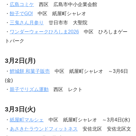
・
広島コミケ
西区 広島市中小企業会館
・
餃子でGO!
中区 紙屋町シャレオ
・
三鬼さん月参り
廿日市市 大聖院
・
ワンダーウォークひろしま2026
中区 ひろしまゲー
トパーク
3月2日(月)
・
鯉城餅 和菓子販売
中区 紙屋町シャレオ ～3月6日
(金)
・
親子でリズム運動
西区 レクト
3月3日(火)
・
紙屋町マルシェ
中区 紙屋町シャレオ ～3月4日(水)
・
あさきたラウンドフィットネス
安佐北区 安佐北区文