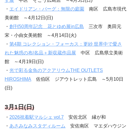
す展
中区 そごう広島店 ～4月5日(日)
・
エイドリアン・バーグ：無限の庭園
南区 広島市現代
美術館 ～4月12日(日)
・
創刊50周年記念 花とゆめ展in広島
三次市 奥田元
宋・小由女美術館 ～4月14日(火)
・
第4期 コレクション・フォーカス：更紗 世界中で愛さ
れた魅惑の布/名品＋新収蔵作品展
中区 広島県立美術
館 ～4月19日(日)
・
光で彩る金魚のアクアリウムTHE OUTLETS
HIROSHIMA
佐伯区 ジアウトレット広島 ～5月10日
(日)
3月1日(日)
・
2026祝着駅マルシェ vol.7
安佐北区 縁が和
・
あさみなみスタディルーム
安佐南区 マエダハウジン