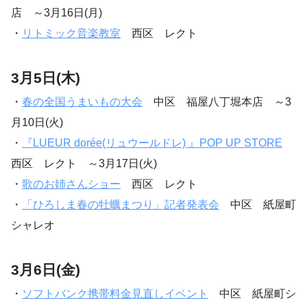
店 ～3月16日(月)
・
リトミック音楽教室
西区 レクト
3月5日(木)
・
春の全国うまいもの大会
中区 福屋八丁堀本店 ～3
月10日(火)
・
『LUEUR dorée(リュウールドレ) 』POP UP STORE
西区 レクト ～3月17日(火)
・
歌のお姉さんショー
西区 レクト
・
「ひろしま春の牡蠣まつり」記者発表会
中区 紙屋町
シャレオ
3月6日(金)
・
ソフトバンク携帯料金見直しイベント
中区 紙屋町シ