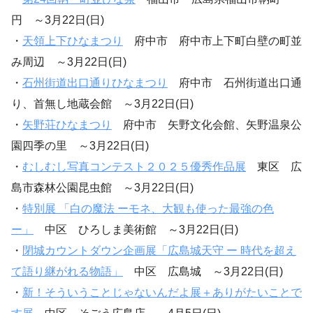
円 ～3月22日(日)
・
天領上下ひなまつり
府中市 府中市上下町白壁の町並
み周辺 ～3月22日(日)
・
石州街道出口通りひなまつり
府中市 石州街道出口通
り、首無し地蔵会館 ～3月22日(日)
・
矢野荘ひなまつり
府中市 矢野文化会館、矢野温泉公
園四季の里 ～3月22日(日)
・
むしむし写真コンテスト２０２５優秀作品展
東区 広
島市森林公園昆虫館 ～3月22日(日)
・
特別展 「白の魔法 ーモネ、大観も使った最強の色
ー」
中区 ひろしま美術館 ～3月22日(日)
・
閉城カウントダウン企画展「広島城天守 ー 時代を超え
て語り継がれる物語」
中区 広島城 ～3月22日(日)
・
新！そういうことじゃないんだよ展＋ありがたいことで