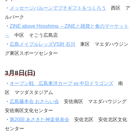
・
メッセージバルーンでプチギフトをつくろう
西区 ア
ルパーク
・
ZINE above Hiroshima ～ZINEと雑貨と食のマーケット
～
中区 そごう広島店
・
広島メイプルレッズVS対 石川
東区 マエダハウジン
グ東区スポーツセンター
3月8日(日)
・
オープン戦 広島東洋カープ vs 中日ドラゴンズ
南
区 マツダスタジアム
・
広島藤本会 おさらい会
安佐南区 マエダハウジング
安佐南区文化センター
・
第20回 あさきた神楽発表会
安佐北区 安佐北区文化
センター