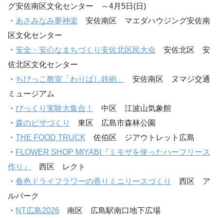
グ安佐南区文化センター ～4月5日(日)
・
あさみなみ夢神楽
安佐南区 マエダハウジング安佐南
区文化センター
・
安全・安心なまちづくり安佐北区民大会
安佐北区 安
佐北区文化センター
・
ちびっこ教室「わりばし鉄砲」
安佐南区 ヌマジ交通
ミュージアム
・
びっくり実験大集合！
中区 江波山気象館
・
森のピザづくり
東区 広島市森林公園
・
THE FOOD TRUCK
佐伯区 ジアウトレット広島
・
FLOWER SHOP MIYABI『ミモザを使ったハーフリース
作り』
西区 レクト
・
春色ドライフラワーの香りミニリースづくり
西区 ア
ルパーク
・
NT広島2026
南区 広島駅南口地下広場