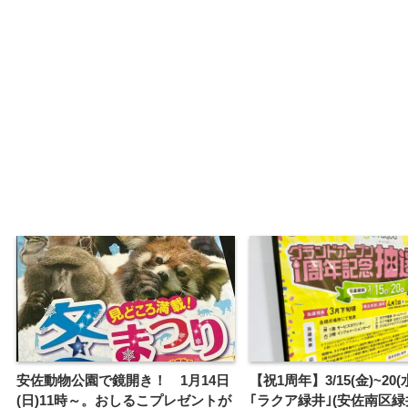
安佐動物公園で鏡開き！ 1月14日
【祝1周年】3/15(金)~20
(日)11時～。おしるこプレゼントが
｢ラクア緑井｣(安佐南区緑