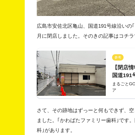
広島市安佐北区亀山、国道191号線沿いの｢セ
月に閉店しました。そのきの記事はコチラ
参考
【閉店情報
国道19
島亀山7
まるごとG
ア
とうござ
さて、その跡地はずっーと何もできず、空
ました。｢かわばたファミリー歯科｣です。
科｣があります。