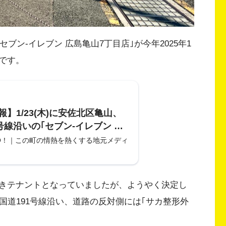
ブン-イレブン 広島亀山7丁目店｣が今年2025年1
です。
】1/23(木)に安佐北区亀山、
1号線沿いの｢セブン-イレブン 広
丁目店｣が閉店。いままでありが
O！｜この町の情熱を熱くする地元メディ
いました!
きテナントとなっていましたが、ようやく決定し
国道191号線沿い、道路の反対側には｢サカ整形外