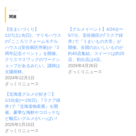
関連
【住まいづくり】
【グルメイベント】4/24㊎〜
12/7(土).8(日)、マリモハウス
5/7㊍、安佐南区の｢ラクア緑
の｢こころリフォームモデル
井｣で『うまいもの大市』が
ハウス｣(安佐南区伴南)が『2
開催。全国のおいしいものが
周年記念イベント』を開催。
約40店集結。スイーツは約25
クリスマスワッグのワークシ
店、初出店は4店。
ョップがあるみたい。講師は
2026年4月26日
太陽樹林。
ざっくりニュース
2024年12月1日
ざっくりニュース
【北海道グルメが好き♡】
1/10(金)〜19(日)、｢ラクア緑
井｣で『北海道物産展』を開
催。豪華な海鮮やコロッケな
ど幅広いグルメがいっぱい!
2025年1月15日
ざっくりニュース