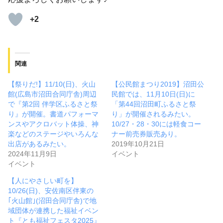
+2
関連
【祭りだ!】11/10(日)、火山
【公民館まつり2019】沼田公
館(広島市沼田合同庁舎)周辺
民館では、11月10日(日)に
で『第2回 伴学区ふるさと祭
「第44回沼田町ふるさと祭
り』が開催。書道パフォーマ
り」が開催されるみたい。
ンスやアクロバット体操、神
10/27・28・30には軽食コー
楽などのステージやいろんな
ナー前売券販売あり。
出店があるみたい。
2019年10月21日
2024年11月9日
イベント
イベント
【人にやさしい町を】
10/26(日)、安佐南区伴東の
｢火山館｣(沼田合同庁舎)で地
域団体が連携した福祉イベン
ト『とも福祉フェスタ2025』