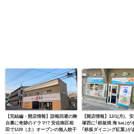
【完結編・開店情報】誤報回避の舞
【開店情報】12/1(月)、
台裏に奇跡のドラマ!? 安佐南区相
塚西に｢鉄板焼 海 kai｣
田で1/29（土）オープンの無人餃子
｢鉄板ダイニング紅葉｣が