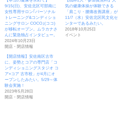
9/15(日)、安佐北区可部南に
気の健康体操が体験できる
女性専用サロン｢パーソナル
「肩こり・腰痛改善講座」が
トレーニング&コンディショ
11/7（水）安佐北区民文化セ
ニングサロン COCO｣(ココ)
ンターであるみたい。
が移転オープン。ムラカナさ
2018年10月25日
んに緊急独占インタビュー。
イベント
2024年10月23日
開店・閉店情報
【開店情報】安佐南区古市
に、姿勢とコアの専門店「コ
ンディショニングスタジオ コ
ア×コア 古市校」が4月にオ
ープンしたみたい。5/29～体
験会実施！
2023年5月28日
開店・閉店情報