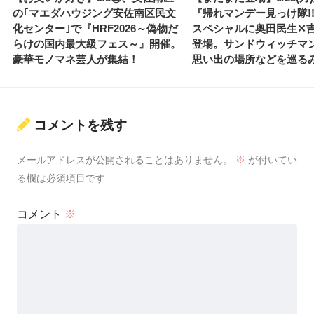
の｢マエダハウジング安佐南区民文
『帰れマンデー見っけ隊!
化センター｣で『HRF2026～偽物だ
スペシャルに奥田民生✕
らけの国内最大級フェス～』開催。
登場。サンドウィッチマ
豪華モノマネ芸人が集結！
思い出の場所などを巡る
コメントを残す
メールアドレスが公開されることはありません。
※
が付いてい
る欄は必須項目です
コメント
※