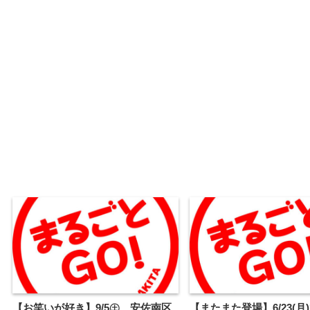
【お笑いが好き】9/5㊏、安佐南区
【またまた登場】6/23(月