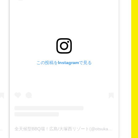
この投稿をInstagramで見る
゙ート(@otsukanishi_resort)がシェアした投稿
全天候型BBQ場！広島/大塚西リゾート(@otsukanishi_resort)がシェアした投稿