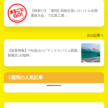
【快挙だ】『第5回 高校生花いけバトル全国
選抜大会』で広島工業…
次の記事
【改装情報】7/4(金)から｢マックスバリュ西風
新都店｣が臨時…
1週間の人気記事