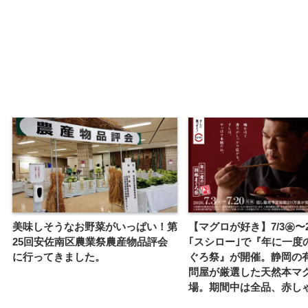
美味しそうなお野菜がいっぱい！第
【マグロが好き】7/3㊎〜
25回安佐南区農業祭農産物品評会
｢スシロー｣で『年に一度
に行ってきました。
ぐろ祭』が開催。静岡の
問屋が厳選した天然本マ
場。期間中は全品、赤し