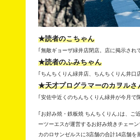
★読者のこちゃん
｢無敵ギョーザ緑井店閉店。店に掲示されて
★読者のふみちゃん
｢ちんちくりん緑井店、ちんちくりん井口店
★天才プログラマーのカヲルさ
｢安佐中近くのちんちくりん緑井が今月で
｢お好み焼・鉄板焼 ちんちくりん｣は、
ーツーエスが運営するお好み焼きチェーン
カのロサンゼルスに3店舗の合計14店舗を