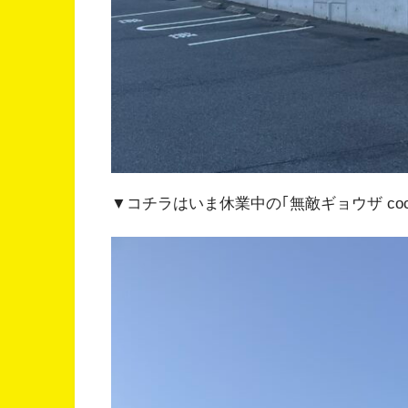
▼コチラはいま休業中の｢無敵ギョウザ coc