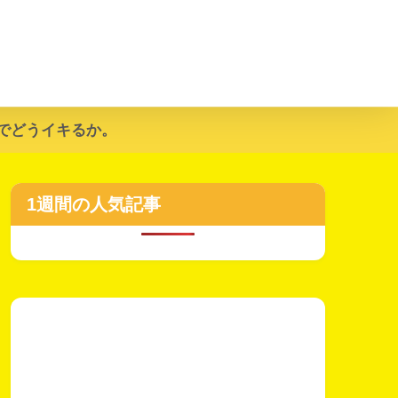
でどうイキるか。
1週間の人気記事