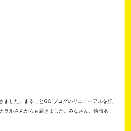
きました。まるごとGO!ブログのリニューアルを強
カヲルさんからも届きました。みなさん、情報あ