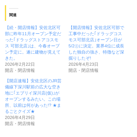
関連
【続・開店情報】安佐北区可
【開店情報】安佐北区可部で
部に昨年11月オープン予定だ
工事中だった｢ドラッグコス
った｢ドラッグストアコスモ
モス可部北店｣オープン日が
ス 可部北店｣は、今春オープ
5/2㊏に決定。業界4位に成長
ン予定に。遂に建物が見えて
した独自の強さ、特徴など深
きた。
掘りしたぞ!
2026年2月22日
2026年4月23日
開店・閉店情報
開店・閉店情報
【開店速報】安佐北区のJR芸
備線下深川駅前の広大な空き
地に｢エブリイ深川店(仮)｣が
オープンするみたい。この場
所、以前は何があった!? ★ま
るごとクイズ★
2026年4月29日
開店・閉店情報