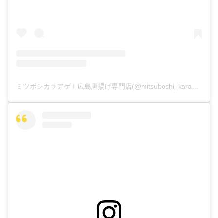
ミツボシカラアゲｌ広島唐揚げ専門店(@mitsuboshi_karaage)がシェアした投稿