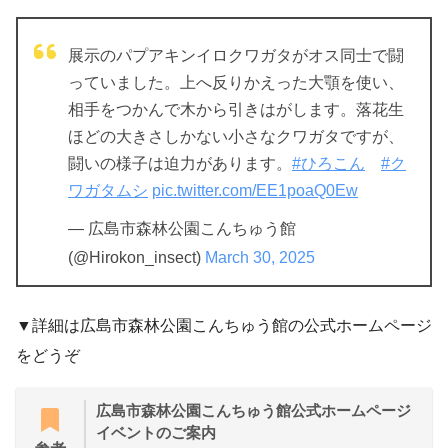
展示のパプアキンイロクワガタがオス同士で闘
っていました。上へ反りかえった大顎を使い、
相手をつかんで木から引きはがします。落花生
ほどの大きさしかない小さなクワガタですが、
闘いの様子は迫力があります。
#ひろこん
#ク
ワガタムシ
pic.twitter.com/EE1poaQ0Ew
— 広島市森林公園こんちゅう館
(@Hirokon_insect)
March 30, 2025
▼詳細は広島市森林公園こんちゅう館の公式ホームページ
をどうぞ
広島市森林公園こんちゅう館公式ホームページ
イベントのご案内