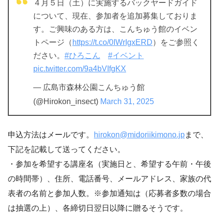
４月５日（土）に実施するバックヤードガイド
について、現在、参加者を追加募集しておりま
す。ご興味のある方は、こんちゅう館のイベン
トページ（
https://t.co/0IWrIgxERD
）をご参照く
ださい。
#ひろこん
#イベント
pic.twitter.com/9a4bVIfgKX
— 広島市森林公園こんちゅう館
(@Hirokon_insect)
March 31, 2025
申込方法はメールです。
hirokon@midoriikimono.jp
まで、
下記を記載して送ってください。
・参加を希望する講座名（実施日と、希望する午前・午後
の時間帯）、住所、電話番号、メールアドレス、家族の代
表者の名前と参加人数。※参加通知は（応募者多数の場合
は抽選の上）、各締切日翌日以降に贈るそうです。