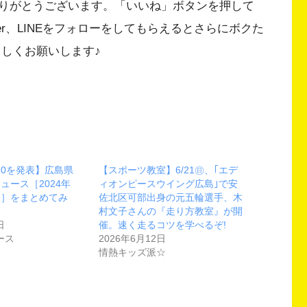
りがとうございます。「いいね」ボタンを押して
Twitter、LINEをフォローをしてもらえるとさらにボクた
ろしくお願いします♪
10を発表】広島県
【スポーツ教室】6/21㊐、｢エデ
ュース［2024年
ィオンピースウイング広島｣で安
(土)］をまとめてみ
佐北区可部出身の元五輪選手、木
村文子さんの『走り方教室』が開
日
催。速く走るコツを学べるぞ!
ース
2026年6月12日
情熱キッズ派☆