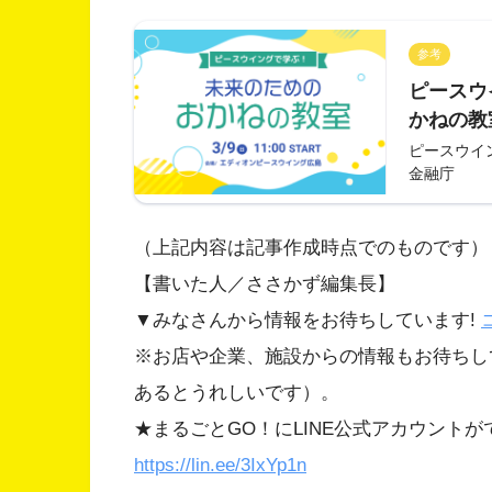
参考
ピースウ
かねの教室
ピースウイ
金融庁
（上記内容は記事作成時点でのものです）
【書いた人／ささかず編集長】
▼みなさんから情報をお待ちしています!
※お店や企業、施設からの情報もお待ちし
あるとうれしいです）。
★まるごとGO！にLINE公式アカウント
https://lin.ee/3IxYp1
n