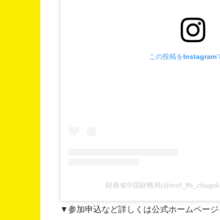
この投稿をInstagra
財務省中国財務局(@mof_lfb_chug
▼参加申込など詳しくは公式ホームページ