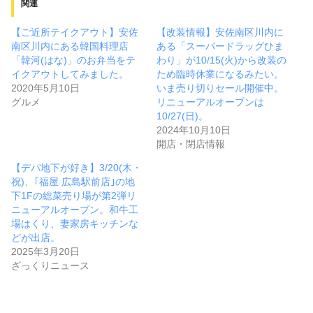
関連
【ご近所テイクアウト】安佐
【改装情報】安佐南区川内に
南区川内にある韓国料理店
ある「スーパードラッグひま
「韓河(はな)」のお弁当をテ
わり」が10/15(火)から改装の
イクアウトしてみました。
ため臨時休業になるみたい。
2020年5月10日
いま売り切りセール開催中。
グルメ
リニューアルオープンは
10/27(日)。
2024年10月10日
開店・閉店情報
【デパ地下が好き】3/20(木・
祝)、｢福屋 広島駅前店｣の地
下1Fの総菜売り場が第2弾リ
ニューアルオープン。和牛工
場はくり、妻家房キッチンな
どが出店。
2025年3月20日
ざっくりニュース