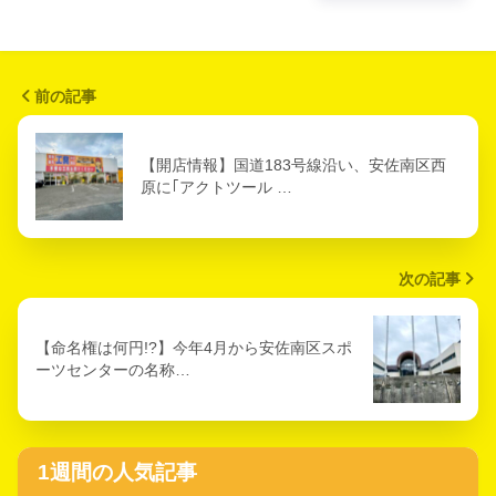
前の記事
【開店情報】国道183号線沿い、安佐南区西
原に｢アクトツール …
次の記事
【命名権は何円!?】今年4月から安佐南区スポ
ーツセンターの名称…
1週間の人気記事