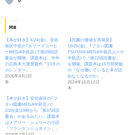
0
関連
【本が好き】4/24(金)、安佐
【読書の価値を再発見】
南区中筋の｢タリーズコーヒ
10/25(金)、｢フタバ図書
ーMEGA中筋店｣で第39回読
TSUTAYA MEGA中筋店｣(メガ
書会が開催。課題本は、今年
中筋店)で『第22回読書会』
の広島本大賞受賞作『13月の
を開催。課題本は15万部突破
カレンダー』。
の『なぜ働いていると本が読
2026年4月2日
めなくなるのか』。
本
2024年10月12日
本
【本が好き】安佐南区の｢フ
タバ図書MEGA中筋店｣で
2/20(金)19時から『第37回読
書会』があるみたい。課題本
はメアリー・シェリーの小説
『フランケンシュタイン』。
2026年2月14日