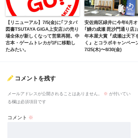
【リニューアル】7/5(金)に｢フタバ
安佐南区緑井に今年6月
図書TSUTAYA GIGA上安店｣の売り
｢鰻の成瀬 毘沙門通り店｣が
場全体が新しくなって営業再開。中
年本屋大賞『成瀬は天下
古本・ゲームトレカが1Fに移動し
く』とコラボキャンペー
たみたい。
7/25(木)〜8/30(金)
コメントを残す
メールアドレスが公開されることはありません。
※
が付いてい
る欄は必須項目です
コメント
※