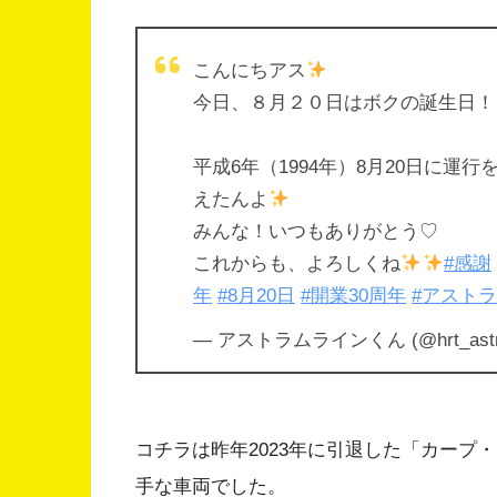
こんにちアス
今日、８月２０日はボクの誕生日！
平成6年（1994年）8月20日に運
えたんよ
みんな！いつもありがとう♡
これからも、よろしくね
#感謝
年
#8月20日
#開業30周年
#アスト
— アストラムラインくん (@hrt_astra
コチラは昨年2023年に引退した「カープ
手な車両でした。