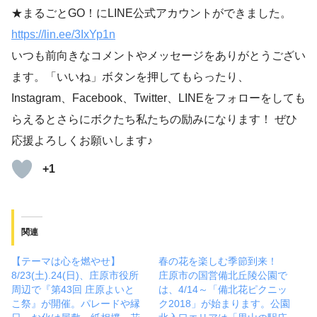
★まるごとGO！にLINE公式アカウントができました。
https://lin.ee/3IxYp1
n
いつも前向きなコメントやメッセージをありがとうござい
ます。「いいね」ボタンを押してもらったり、
Instagram、Facebook、Twitter、LINEをフォローをしても
らえるとさらにボクたち私たちの励みになります！ ぜひ
応援よろしくお願いします♪
+1
関連
【テーマは心を燃やせ】
春の花を楽しむ季節到来！
8/23(土).24(日)、庄原市役所
庄原市の国営備北丘陵公園で
周辺で『第43回 庄原よいと
は、4/14～「備北花ピクニッ
こ祭』が開催。パレードや縁
ク2018」が始まります。公園