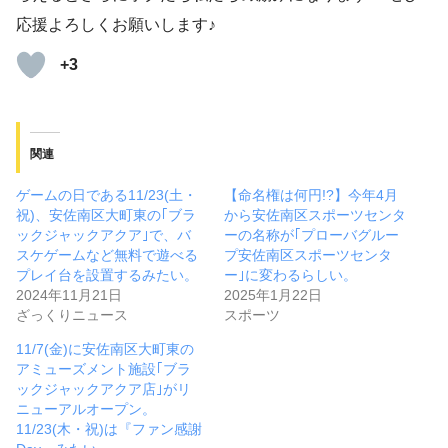
応援よろしくお願いします♪
+3
関連
ゲームの日である11/23(土・
【命名権は何円!?】今年4月
祝)、安佐南区大町東の｢ブラ
から安佐南区スポーツセンタ
ックジャックアクア｣で、バ
ーの名称が｢プローバグルー
スケゲームなど無料で遊べる
プ安佐南区スポーツセンタ
プレイ台を設置するみたい。
ー｣に変わるらしい。
2024年11月21日
2025年1月22日
ざっくりニュース
スポーツ
11/7(金)に安佐南区大町東の
アミューズメント施設｢ブラ
ックジャックアクア店｣がリ
ニューアルオープン。
11/23(木・祝)は『ファン感謝