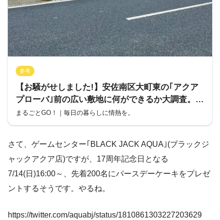
参考
【お騒がせしました!】安佐南区大町東の｢アクア
プローバ｣前の広い敷地に何ができるか大調査。併
設する｢ブラックジャックアクア｣はスタンプラリ
まるごとGO！｜毎日の暮らしに情熱を。
ー実施中。
さて、ゲームセンター｢BLACK JACK AQUA｣(ブラックジ
ャックアクア店)ですが、17周年記念日となる
7/14(日)16:00～、先着200名にバースデーケーキをプレゼ
ントするそうです。やるね。
https://twitter.com/aquabj/status/1810861303227203629