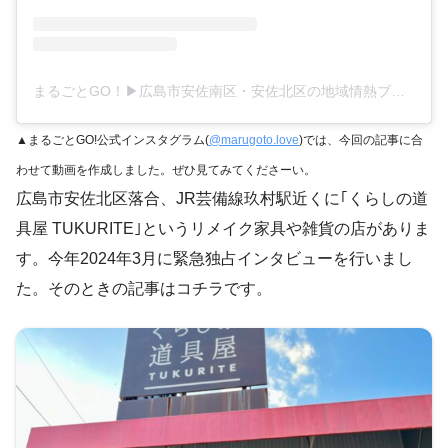
まるごとGO！▶広島市安佐南区・安佐北区の地域情熱ブログ(@marugoto.love)がシェアした投稿
▲まるごとGO!公式インスタグラム(
@marugoto.love
)では、今回の記事に合
わせて動画を作成しました。ぜひ見てみてくださーい。
広島市安佐北区落合、JR芸備線玖村駅近くに｢くらしの道
具屋 TUKURITE｣というリメイク家具や雑貨の店がありま
す。今年2024年3月に緊急独占インタビューを行いまし
た。そのときの記事はコチラです。