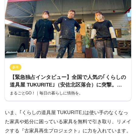
参考
【緊急独占インタビュー】全国で人気の｢くらしの
道具屋 TUKURITE｣（安佐北区落合）に突撃。い
ま家具再生の取り組みに力を入れているらしい。
まるごとGO！｜毎日の暮らしに情熱を。
いま、｢くらしの道具屋 TUKURITE｣は使い手のなくなっ
た家具や処分に困っている家具を無料で引き取り、リメイ
クする『古家具再生プロジェクト』に力を入れています。