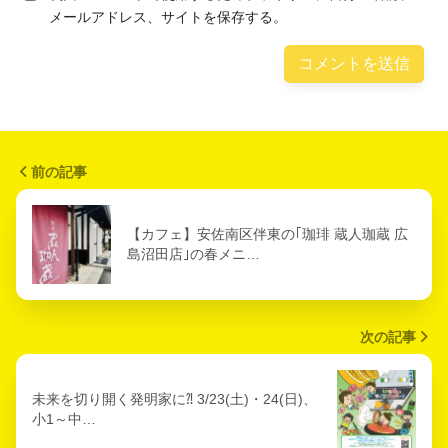
メールアドレス、サイトを保存する。
前の記事
【カフェ】安佐南区伴東の｢珈琲 蔵人珈蔵 広
島沼田店｣の春メニ…
次の記事
未来を切り開く発明家に⁈ 3/23(土)・24(日)、
小1～中…