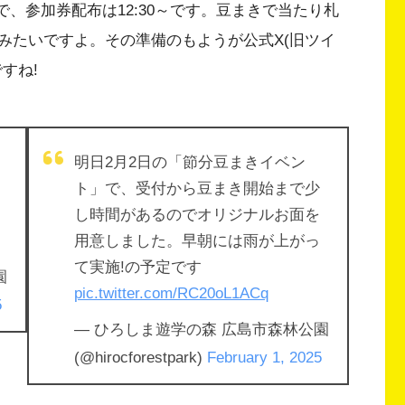
30で、参加券配布は12:30～です。豆まきで当たり札
みたいですよ。その準備のもようが公式X(旧ツイ
すね!
明日2月2日の「節分豆まきイベン
ト」で、受付から豆まき開始まで少
し時間があるのでオリジナルお面を
用意しました。早朝には雨が上がっ
て実施!の予定です
園
pic.twitter.com/RC20oL1ACq
5
— ひろしま遊学の森 広島市森林公園
(@hirocforestpark)
February 1, 2025