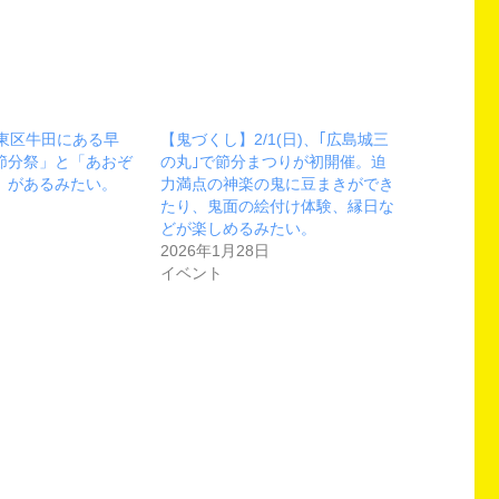
、東区牛田にある早
【鬼づくし】2/1(日)、｢広島城三
節分祭」と「あおぞ
の丸｣で節分まつりが初開催。迫
」があるみたい。
力満点の神楽の鬼に豆まきができ
たり、鬼面の絵付け体験、縁日な
どが楽しめるみたい。
2026年1月28日
イベント