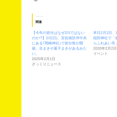
関連
【今年の節分はなぜ2/3ではない
本日2月2日
のか!?】2/2(日)、安佐南区伴中央
稲田神社で「
にある｢岡崎神社｣で節分祭が開
らふれあい市
催。豆まきや菓子まきがあるみた
2020年2月2日
い。
イベント
2025年2月1日
ざっくりニュース