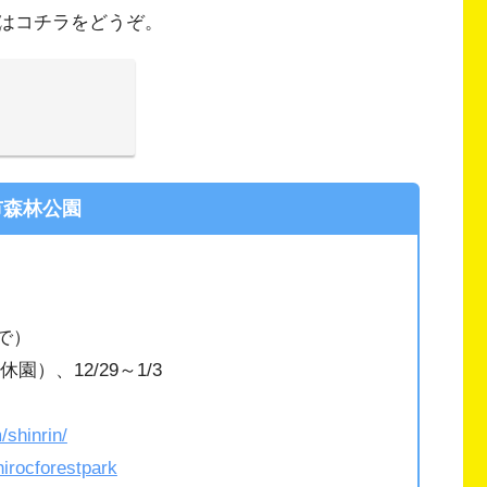
はコチラをどうぞ。
市森林公園
まで）
）、12/29～1/3
）
/shinrin/
hirocforestpark