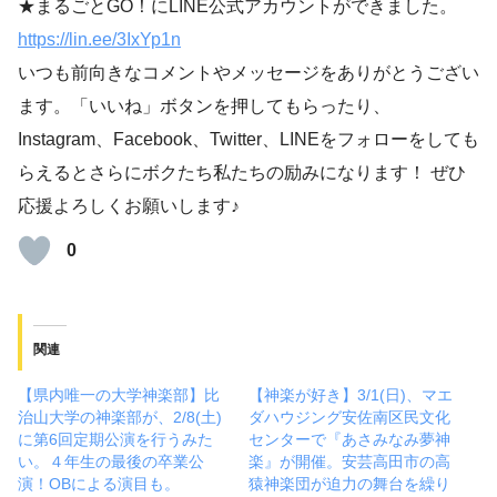
★まるごとGO！にLINE公式アカウントができました。
https://lin.ee/3IxYp1
n
いつも前向きなコメントやメッセージをありがとうござい
ます。「いいね」ボタンを押してもらったり、
Instagram、Facebook、Twitter、LINEをフォローをしても
らえるとさらにボクたち私たちの励みになります！ ぜひ
応援よろしくお願いします♪
0
関連
【県内唯一の大学神楽部】比
【神楽が好き】3/1(日)、マエ
治山大学の神楽部が、2/8(土)
ダハウジング安佐南区民文化
に第6回定期公演を行うみた
センターで『あさみなみ夢神
い。４年生の最後の卒業公
楽』が開催。安芸高田市の高
演！OBによる演目も。
猿神楽団が迫力の舞台を繰り