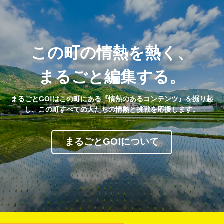
この町の情熱を熱く、
まるごと編集する。
まるごとGO!はこの町にある『情熱のあるコンテンツ』を掘り起
し、この町すべての人たちの情熱と挑戦を応援します。
まるごとGO!について