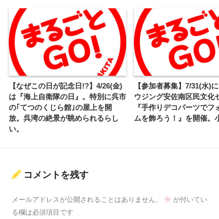
【なぜこの日が記念日!?】4/26(金)
【参加者募集】7/31(水)
は『海上自衛隊の日』。特別に呉市
ウジング安佐南区民文化
の｢てつのくじら館｣の屋上を開
『手作りデコパーツでフ
放。呉湾の絶景が眺められるらし
ムを飾ろう！』を開催。
い。
コメントを残す
メールアドレスが公開されることはありません。
※
が付いてい
る欄は必須項目です