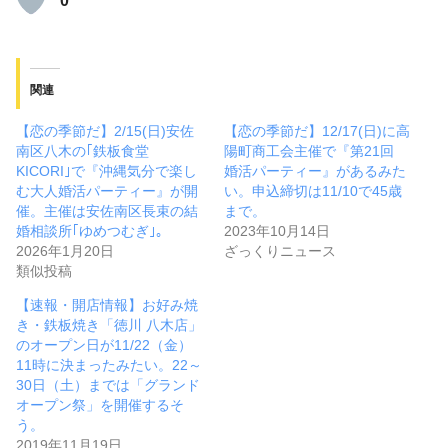
0
関連
【恋の季節だ】2/15(日)安佐
【恋の季節だ】12/17(日)に高
南区八木の｢鉄板食堂
陽町商工会主催で『第21回
KICORI｣で『沖縄気分で楽し
婚活パーティー』があるみた
む大人婚活パーティー』が開
い。申込締切は11/10で45歳
催。主催は安佐南区長束の結
まで。
婚相談所｢ゆめつむぎ｣。
2023年10月14日
2026年1月20日
ざっくりニュース
類似投稿
【速報・開店情報】お好み焼
き・鉄板焼き「徳川 八木店」
のオープン日が11/22（金）
11時に決まったみたい。22～
30日（土）までは「グランド
オープン祭」を開催するそ
う。
2019年11月19日