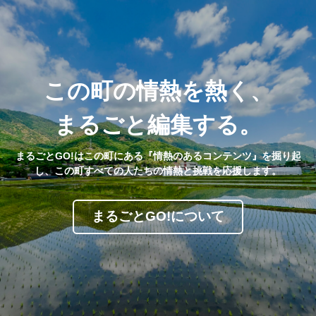
この町の情熱を熱く、
まるごと編集する。
まるごとGO!はこの町にある『情熱のあるコンテンツ』を掘り起
し、この町すべての人たちの情熱と挑戦を応援します。
まるごとGO!について