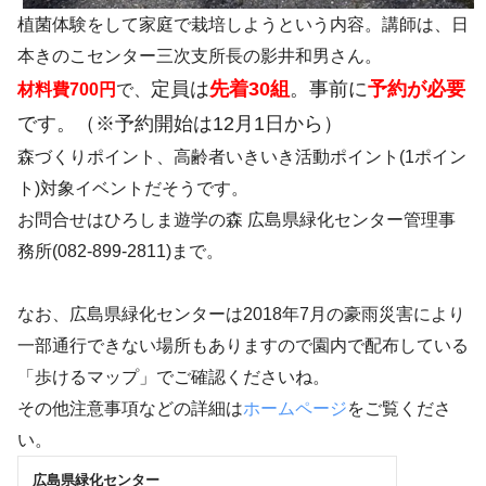
植菌体験をして家庭で栽培しようという内容。講師は、日
本きのこセンター三次支所長の影井和男さん。
定員は
先着30組
。
事前に
予約が必要
材料費700円
で、
です。（※予約開始は12月1日から）
森づくりポイント、高齢者いきいき活動ポイント(1ポイン
ト)対象イベントだそうです。
お問合せはひろしま遊学の森 広島県緑化センター管理事
務所(082-899-2811)まで。
なお、広島県緑化センターは2018年7月の豪雨災害により
一部通行できない場所もありますので園内で配布している
「歩けるマップ」でご確認くださいね。
その他注意事項などの詳細は
ホームページ
をご覧くださ
い。