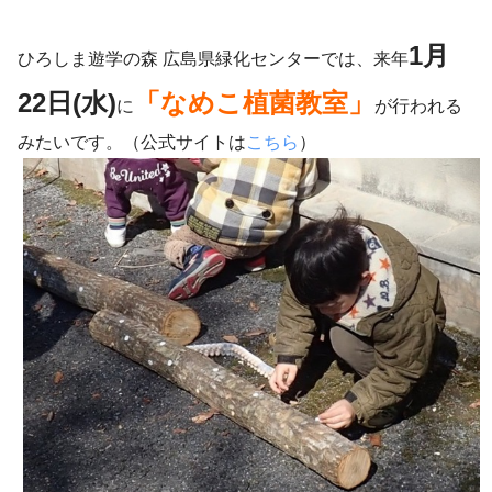
1月
ひろしま遊学の森 広島県緑化センターでは、来年
22日(水)
「なめこ植菌教室」
に
が行われる
みたいです。（公式サイトは
こちら
）