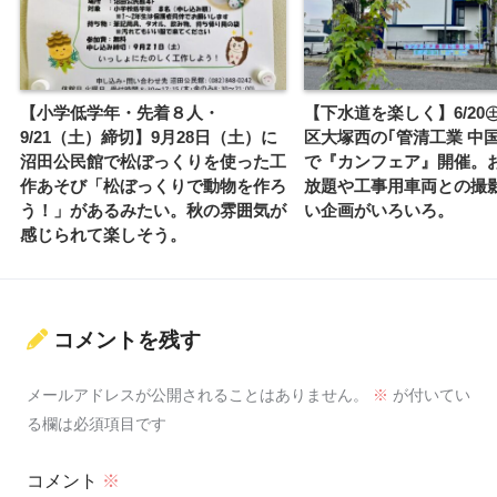
【小学低学年・先着８人・
【下水道を楽しく】6/20
9/21（土）締切】9月28日（土）に
区大塚西の｢管清工業 中
沼田公民館で松ぼっくりを使った工
で『カンフェア』開催。
作あそび「松ぼっくりで動物を作ろ
放題や工事用車両との撮
う！」があるみたい。秋の雰囲気が
い企画がいろいろ。
感じられて楽しそう。
コメントを残す
メールアドレスが公開されることはありません。
※
が付いてい
る欄は必須項目です
コメント
※