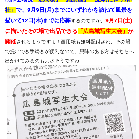
社」
で、9月9日(月)までにいずれかを訪ねて風景を
描いて12日(木)までに応募
9月7日(土)
するのですが、
に描いたその場で出品できる
「広島城写生大会」
が
開催
されるようですよ！画用紙も無料配付され、その場
で提出でき手続きが便利なので、興味のある方はそちらへ
出かけてみるのもよさそうですね。