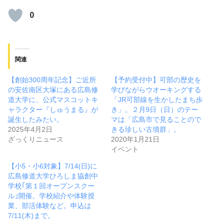
0
関連
【創始300周年記念】ご近所
【予約受付中】可部の歴史を
の安佐南区大塚にある広島修
学びながらウオーキングする
道大学に、公式マスコットキ
「JR可部線を生かしたまち歩
ャラクター『しゅうまる』が
き」。２月9日（日）のテー
誕生したみたい。
マは「広島市で見ることので
2025年4月2日
きる珍しい古墳群」。
ざっくりニュース
2020年1月21日
イベント
【小5・小6対象】7/14(日)に
広島修道大学ひろしま協創中
学校｢第１回オープンスクー
ル｣開催。学校紹介や体験授
業、部活体験など。申込は
7/11(木)まで。