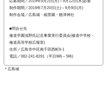
応募期間／2019年9月2日(月)～9月12日(木)必着
制作期間／2019年7月20日(土)～9月9日(月)
制作会場／広島城・縮景園・饒津神社
■問合せ先
修道学園浅野氏記念事業実行委員会(修道中学校・
修道高等学校広報室)
住所／広島市中区南千田西町8-1
電話／082-241-8291（平日9時～5時)
＊広島城