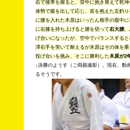
右で後帯を握ると、
背中に抱き替えて乾坤
体勢で腹を出して応じ、
首を抱えた左釣り
に腰を入れた木原はいったん相手の股中に
に右膝を持ち上げると腰を切って
右大腰
。
げ合いになったが
、空中でバランスすると
澤右手を突いて耐えるが木原はその体を乗
投げ合いを挑み、
そこに勝利した
木原が2
↓決勝のようす（ご両親撮影）。現在、動画
るそうです。