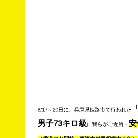
8/17～20日に、兵庫県姫路市で行われた
男子73キロ級
安
に我らがご近所・