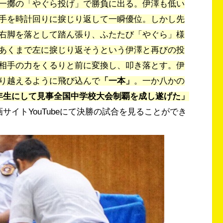
一擲の「やぐら投げ」で勝負に出る。
伊澤も低い
手を時計回りに捩じり返して一瞬優位。
しかし先
右脚を落として
踏ん張り、ふたたび「やぐら」
様
あくまで左に捩じり返そうという伊澤と再びの投
相手の力をくるりと前に変換し、
叩き落とす。
伊
り越えるように飛び込
んで
「一本」
。一か八かの
年生にして見事全国中学校大会制覇を成し
遂げた」
サイトYouTubeにて決勝の試合を見ることができ