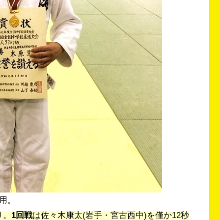
用。
り。
1回戦
は佐々木康太(
岩手・宮古西中)を僅か12秒