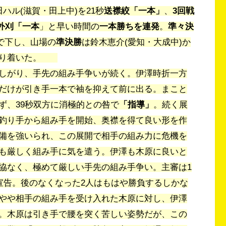
ハル(滋賀・田上中)を21秒
送襟絞「一本」
、
3回戦
外刈「一本
」
と早い時間の
一本勝ちを連発
。
準々決
で下し、山場の
準決勝
は鈴木恵介(愛知・
大成中)か
り着いた。
しがり、
手先の組み手争いが続く。伊澤時折一方
だけが引き手一本で袖を抑えて前に出る。
まこと
ず、
39秒双方に消極的との咎で
「指導」
。続く展
釣り手から組み手を開始、
奥襟を得て良い形を作
備を強いられ、
この展開で相手の組み力に危機を
も厳しく組み手に気を遣う。
伊澤も木原に良いと
協な
く、極めて厳しい手先の組み手争い。
主審は1
宣告。後のなくなった2人はもはや勝負するしかな
やや相手の組み手を受け入れた木原に対し、
伊澤
。
木原は引き手で腰を突く苦しい姿勢だが、この