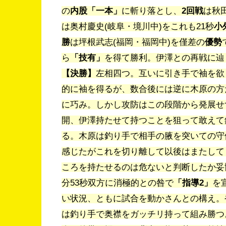
の
内股「一本」
に斬り落とし、
2回戦
は秋田
は奥村慶史(岐阜・境川中)をこれも21秒
小
勝
は坪根武志(福岡・
福岡中)を僅差の
優勢
ら
「技有」
を得て勝利。伊澤との再戦に辿
【決勝】
左相四つ。互いに引き手で袖を欲
的に袖を得るが、
数合後には逆に木原の方
に巧み。しかし攻防はこの段階から発展せ
開、
伊澤持たせて持つことを狙って敢えて
る。
木原は釣り手で相手の腋を突いての守
感じたがこれを切り離して以後は
またして
ころを持たせるのは危ないと判断したか妥
分53秒双方に消極的との咎で
「指導2」
を
い状況、
ともに試合を動かさんとの構え。
は釣り手で奥襟をガッチリ持って組み勝つ