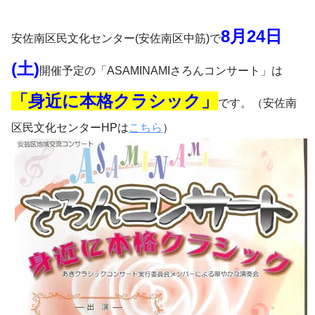
8月24日
安佐南区民文化センター(安佐南区中筋)で
(土)
開催予定の「ASAMINAMIさろんコンサート」は
「身近に本格クラシック」
です。（安佐南
区民文化センターHPは
こちら
）