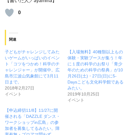
【書いた人／ayamina】
0
関連
子どもがチャレンジしてみた
【入場無料】40種類以上もの
いゲームがいっぱいのイベン
体験・実験ブースが集う！年
ト「コツをつかめ！科学のチ
に１度の科学のお祭り「青少
ャレンジャー」が開催中。広
年のための科学の祭典」が10
島市江波山気象館にて3月11
月26日(土)・27日(日)に5-
日まで。
Daysこども文化科学館である
2018年2月27日
みたい。
イベント
2019年10月25日
イベント
【申込締切11/8】11/27に開
催される「DAZZLE ダンス・
ワークショップin広島」の参
加者を募集してるみたい。障
害有無・プロアマ問わず。