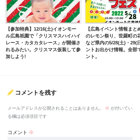
【参加特典】12/16(土)イオンモー
【広島イベント情報まと
ル広島祇園で「クリスマスハイハイ
のレモン祭り、世羅町の
レース・カタカタレース」が開催さ
など県内の5/28(土)・29
れるみたい。クリスマス仮装して参
ントお出かけ情報。全部で
加しよう!
ント。
コメントを残す
メールアドレスが公開されることはありません。
※
が付いてい
る欄は必須項目です
コメント
※