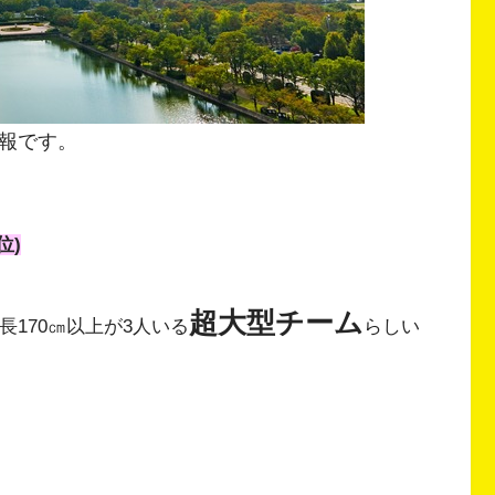
報です。
位)
超大型チーム
長170㎝以上が3人いる
らしい