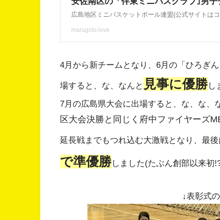
4月から新チームとなり、6月の「ひろぎ
見事に優勝
場すると、な、なんと
し
7月の広島県大会に出場すると、な、な、
区大会決勝と同じく府中ファイヤーズMB
延長戦までもつれ込む大激戦となり、最後は
で準優勝
しました(たぶん創部以来初!
↓表彰式