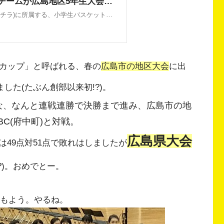
んカップ」と呼ばれる、春の
広島市の地区大会
に出
ました(たぶん創部以来初!?)。
なんと連戦連勝で決勝まで進み、広島市の地
な、
C(府中町)と対戦。
広島県大会
49点対51点で敗れはしましたが
?)。おめでとー。
のもよう。やるね。