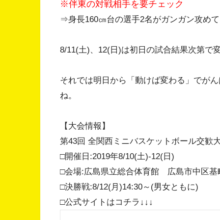
※伴東の対戦相手を要チェック
⇒身長160㎝台の選手2名がガンガン攻め
8/11(土)、12(日)は初日の試合結果次第
それでは明日から「動けば変わる」でがん
ね。
【大会情報】
第43回 全関西ミニバスケットボール交歓
□開催日:2019年8/10(土)-12(日)
□会場:広島県立総合体育館 広島市中区基町
□決勝戦:8/12(月)14:30～(男女ともに)
□公式サイトはコチラ↓↓↓