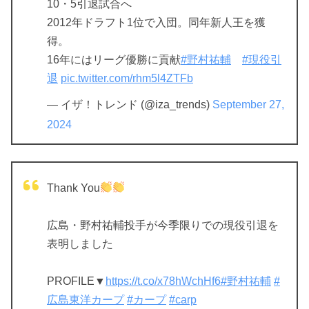
10・5引退試合へ
2012年ドラフト1位で入団。同年新人王を獲
得。
16年にはリーグ優勝に貢献
#野村祐輔
#現役引
退
pic.twitter.com/rhm5l4ZTFb
— イザ！トレンド (@iza_trends)
September 27,
2024
Thank You
広島・野村祐輔投手が今季限りでの現役引退を
表明しました
PROFILE▼
https://t.co/x78hWchHf6
#野村祐輔
#
広島東洋カープ
#カープ
#carp