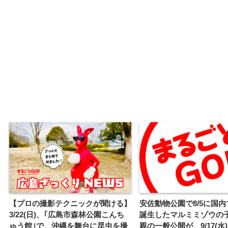
【プロの撮影テクニックが聞ける】
安佐動物公園で8/5に国
3/22(日)、｢広島市森林公園こんち
誕生したマルミミゾウの
ゅう館｣で、沖縄を舞台に昆虫を撮
親の一般公開が、9/17(水