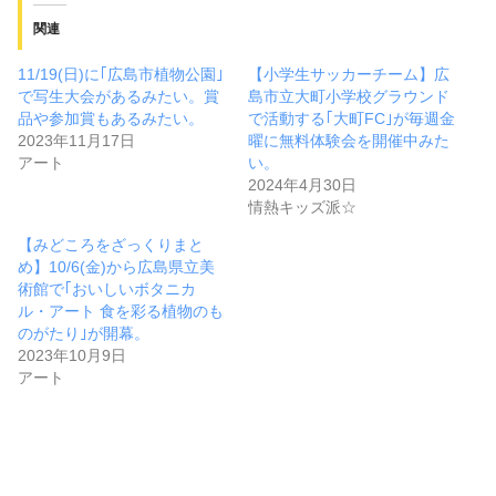
関連
11/19(日)に｢広島市植物公園｣
【小学生サッカーチーム】広
で写生大会があるみたい。賞
島市立大町小学校グラウンド
品や参加賞もあるみたい。
で活動する｢大町FC｣が毎週金
2023年11月17日
曜に無料体験会を開催中みた
アート
い。
2024年4月30日
情熱キッズ派☆
【みどころをざっくりまと
め】10/6(金)から広島県立美
術館で｢おいしいボタニカ
ル・アート 食を彩る植物のも
のがたり｣が開幕。
2023年10月9日
アート