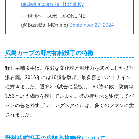
pic.twitter.com/KaTHbYsLKy
— 週刊ベースボールONLINE
(@BaseBallMOnline)
September 27, 2024
広島カープの野村祐輔投手の特徴
野村祐輔投手は、多彩な変化球と制球力を武器にした技巧
派右腕。2016年には16勝を挙げ、最多勝とベストナイン
に輝きました。通算210試合に登板し、80勝64敗、防御率
3.53という成績を残しています。彼の持ち球を駆使してバ
ットの芯を外すピッチングスタイルは、多くのファンに愛
されました。
野村祐輔投手の
広陵高校時代について