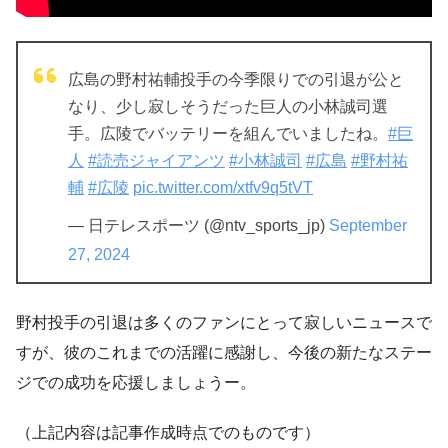
広島の野村祐輔投手の今季限りでの引退が公と
なり、少し寂しそうだった巨人の小林誠司選
手。広陵でバッテリーを組んでいましたね。
#巨
人
#読売ジャイアンツ
#小林誠司
#広島
#野村祐
輔
#広陵
pic.twitter.com/xtfv9q5tVT
— 日テレスポーツ (@ntv_sports_jp)
September
27, 2024
野村投手の引退は多くのファンにとって寂しいニュースで
すが、彼のこれまでの活躍に感謝し、今後の新たなステー
ジでの成功を応援しましょうー。
（上記内容は記事作成時点でのものです）