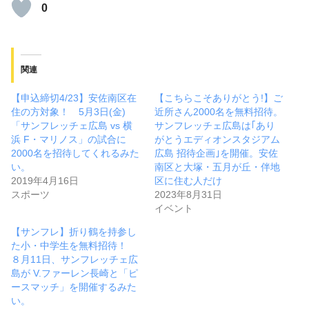
0
関連
【申込締切4/23】安佐南区在
【こちらこそありがとう!】ご
住の方対象！ 5月3日(金)
近所さん2000名を無料招待。
「サンフレッチェ広島 vs 横
サンフレッチェ広島は｢あり
浜 F・マリノス」の試合に
がとうエディオンスタジアム
2000名を招待してくれるみた
広島 招待企画｣を開催。安佐
い。
南区と大塚・五月が丘・伴地
2019年4月16日
区に住む人だけ
スポーツ
2023年8月31日
イベント
【サンフレ】折り鶴を持参し
た小・中学生を無料招待！
８月11日、サンフレッチェ広
島が V.ファーレン長崎と「ピ
ースマッチ」を開催するみた
い。