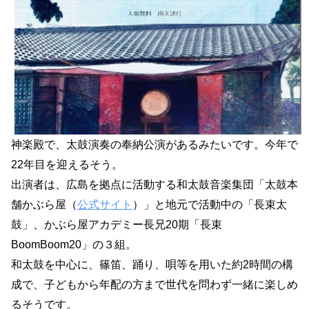
神楽殿で、太鼓演奏の奉納公演があるみたいです。今年で
22年目を迎えるそう。
出演者は、広島を拠点に活動する和太鼓音楽集団「太鼓本
舗かぶら屋（
公式サイト
）」と地元で活動中の「長束太
鼓」、かぶら屋アカデミー長兄20期「長束
BoomBoom20」の３組。
和太鼓を中心に、篠笛、踊り、唄等を用いた約2時間の構
成で、子どもから年配の方まで世代を問わず一緒に楽しめ
るそうです。