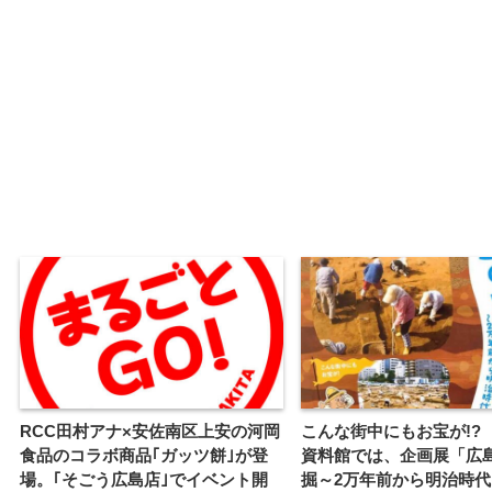
RCC田村アナ×安佐南区上安の河岡
こんな街中にもお宝が!?
食品のコラボ商品｢ガッツ餅｣が登
資料館では、企画展「広
場。｢そごう広島店｣でイベント開
掘～2万年前から明治時