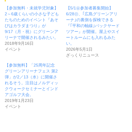
【参加無料・未就学児対象】
【5/1㊎参加者募集開始】
2～6歳くらいの小さな子ども
6/28㊐、｢広島グリーンアリ
たちのためのイベント『あそ
ーナ｣の裏側を探検できる
びはカラダまつり』が
『｢平和の軸線｣バックヤード
9/17（月・祝）にグリーンア
ツアー』が開催。屋上やスイ
リーナで開催されるみたい。
ートルームにも入れるみた
2018年9月16日
い。
イベント
2026年5月1日
ざっくりニュース
【参加無料】「25周年記念
グリーンアリーナフェス 第2
弾」が2／13（水）に開催さ
れるそう。注目はノルディッ
クウォークセミナーとインド
アゴルフ大会。
2019年1月23日
イベント