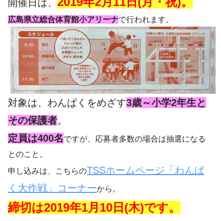
2019年2月11日(月・祝)。
開催日は、
広島県立総合体育館小アリーナ
で行われます。
対象は、わんぱくをめざす
3歳～小学2年生と
その保護者
。
定員は400名
ですが、応募者多数の場合は抽選になる
とのこと。
TSSホームページ「わんぱ
申し込みは、こちらの
く大作戦」コーナー
から。
締切は2019年1月10日(木)です。