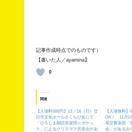
記事作成時点でのものです）
【書いた人／ayamina】
0
関連
【入場料500円】12／16（日）廿
【入場無料】
日市文化ホールさくらぴあにて
OK！ 11月
「ひろしま朗読音楽団☆ポケッ
母交響楽団「
ト」によるクリスマス音楽会があ
会」があるみ