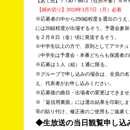
【あて先】〒730－8672（住所不要）
【締め切り】2019年1月7日（月）必着
※
応募者の中から250組程度を選出のう
には20組程度が出場するそう。予選会参
を２月８日（金）頃に発送するそう。
※中学生以上の方で、原則としてアマチュ
（中学生は予選会・本番どちらも保護者の
※
応募は１人（組）１通に限る。
※
グループで申し込みの場合は、全員の名
え、代表者がお申し込みください。
※
応募後の曲目・出場者の変更はできませ
※
「返信用裏面」には選出結果を印刷しま
等の貼り付け、修正液のご使用もご遠慮く
◆生放送の当日観覧申し込