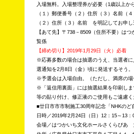
入場無料。入場整理券が必要（1歳以上か
（１）郵便番号（２）住所（３）名前（４
（２）住所（３）名前 を明記してお
【あて先】〒738－8509（住所不要）
覧係
【締め切り】2019年1月29日（火）必着
※応募多数の場合は抽選のうえ、当選者に
選通知を2月8日（金）頃に発送するそう。
※予選会は入場自由。（ただし、満席の場
※「返信用裏面」には抽選結果を印刷しま
等の貼り付け、修正液のご使用もご遠慮く
■廿日市市市制施工30周年記念「NHKの
日時／2019年2月24日（日）12：15～13：
会場／はつかいち文化ホールさくらぴあ 