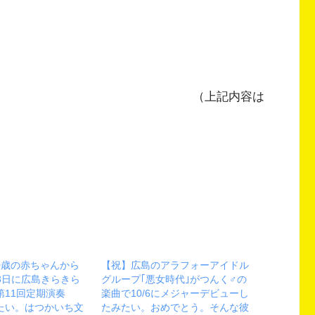
（上記内容は
0歳の赤ちゃんから
【祝】広島のアラフォーアイドル
23日に広島きらきら
グループ｢悪女時代｣がつんく♂の
第11回定期演奏
楽曲で10/6にメジャーデビューし
たい。はつかいち文
たみたい。おめでとう。そんな彼