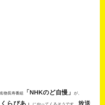
「NHKのど自慢」
の名物長寿番組
が、
さくらぴあ」
放送
にやってくるそうです。