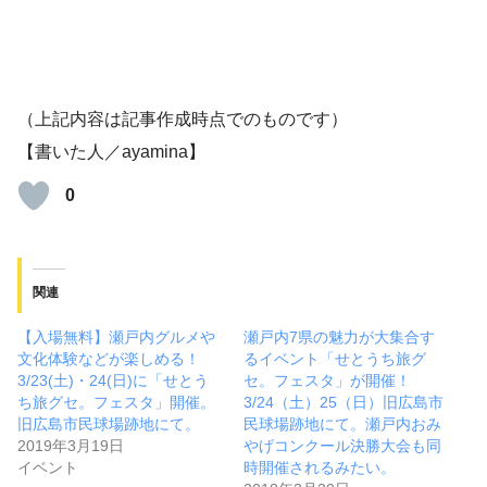
（上記内容は記事作成時点でのものです）
【書いた人／ayamina】
0
関連
【入場無料】瀬戸内グルメや
瀬戸内7県の魅力が大集合す
文化体験などが楽しめる！
るイベント「せとうち旅グ
3/23(土)・24(日)に「せとう
セ。フェスタ」が開催！
ち旅グセ。フェスタ」開催。
3/24（土）25（日）旧広島市
旧広島市民球場跡地にて。
民球場跡地にて。瀬戸内おみ
2019年3月19日
やげコンクール決勝大会も同
イベント
時開催されるみたい。