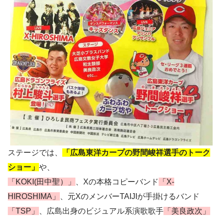
ステージでは、
「広島東洋カープの野間峻祥選手のトーク
ショー」
や、
「KOKI(田中聖）」
、Xの本格コピーバンド
「X-
HIROSHIMA」
、元XのメンバーTAIJIが手掛けるバンド
「TSP」
、広島出身のビジュアル系演歌歌手
「美良政次」