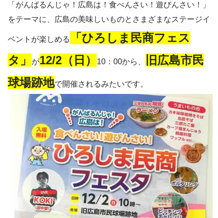
「がんばるんじゃ！広島は！食べんさい！遊びんさい！」
をテーマに、広島の美味しいものとさまざまなステージイ
「ひろしま民商フェス
ベントが楽しめる
タ」
12/2（日）
旧広島市民
が
10：00から、
球場跡地
で開催されるみたいです。