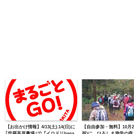
【お出かけ情報】4/13(土).14(日)に
【自由参加・無料】10月2
｢世羅高原農場｣で『イロドリhana
祝)に、ひろしま遊学の森