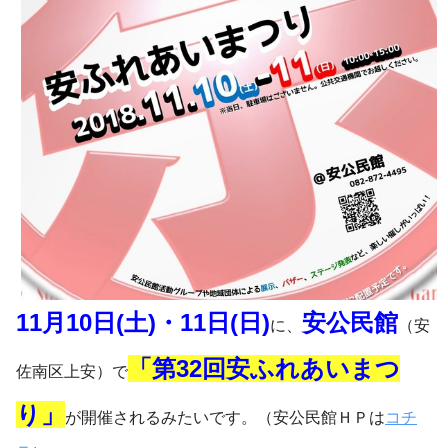
11月10日(土)・11日(日)
安公民館
に、
（安
「第32回安ふれあいまつ
佐南区上安）で
り」
が開催されるみたいです。（安公民館ＨＰは
コチ