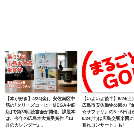
【本が好き】4/24(金)、安佐南区中
【いよいよ後半】8/24(土).
筋の｢タリーズコーヒーMEGA中筋
広島市安佐動物公園の『
店｣で第39回読書会が開催。課題本
☆サファリ』の5・6日目
は、今年の広島本大賞受賞作『13
8/24(土)は広島交響楽団
月のカレンダー』。
暮れコンサート」も!