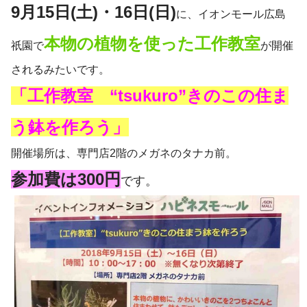
9月15日(土)・16日(日)
に、イオンモール広島
本物の植物を使った工作教室
祇園で
が開催
されるみたいです。
「工作教室 “tsukuro”きのこの住ま
う鉢を作ろう」
開催場所は、専門店2階のメガネのタナカ前。
参加費は300円
です。