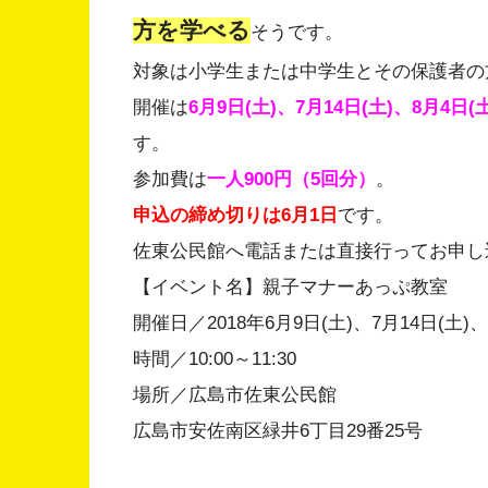
方を学べる
そうです。
対象は小学生または中学生とその保護者の
開催は
6月9日(土)、7月14日(土)、8月4日(
す。
参加費は
一人900円（5回分）
。
申込の締め切りは6月1日
です。
佐東公民館へ電話または直接行ってお申し
【イベント名】親子マナーあっぷ教室
開催日／2018年6月9日(土)、7月14日(土)、
時間／10:00～11:30
場所／広島市佐東公民館
広島市安佐南区緑井6丁目29番25号