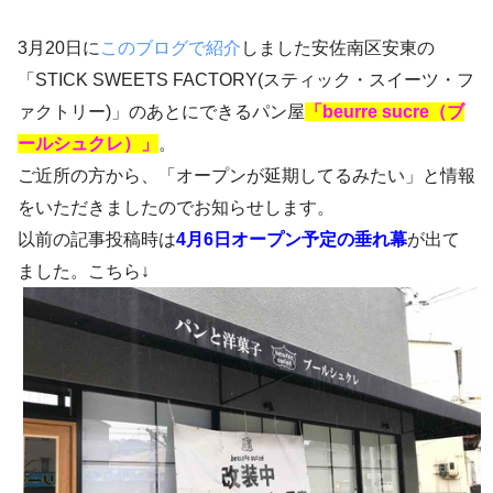
3月20日に
このブログで紹介
しました安佐南区安東の
「STICK SWEETS FACTORY(スティック・スイーツ・フ
ァクトリー)」のあとにできるパン屋
「beurre sucre（ブ
ールシュクレ）」
。
ご近所の方から、「オープンが延期してるみたい」と情報
をいただきましたのでお知らせします。
以前の記事投稿時は
4月6日オープン予定の垂れ幕
が出て
ました。こちら↓