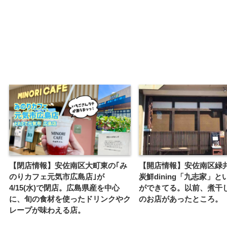
【閉店情報】安佐南区大町東の｢み
【開店情報】安佐南区緑
のりカフェ元気市広島店｣が
炭鮮dining「九志家」
4/15(水)で閉店。広島県産を中心
ができてる。以前、煮干
に、旬の食材を使ったドリンクやク
のお店があったところ。
レープが味わえる店。